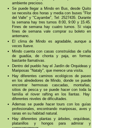
ambiente precioso.
Se puede llegar a Mindo en Bus, desde Quito
se necesita dos horas y media con buses "Flor
del Valle" y "Cayambe", Tel: 2527435. Durante
la semana hay tres turnos 8:00, 9:00 y 15:45.
Fines de semana hay cuatro turnos. Sí viaja
fines de semana vale comprar su boleto en
antemano.
El clima de Mindo es agradable, aunque a
veces llueve.
Mindo cuenta con casas construiidas de caña
de guadúa, de chonta y paja, en formas
bastante llamativas.
Dentro del pueblo hay el Jardín de Orquideas y
Mariposas "Nataly", que merece una visita.
Hay diferentes caminos ecológicos de paseo
en los alrededores de Mindo, donde se puede
encontrar hermosas cascadas, montañas,
sitios de pesca y se puede hacer con toda la
familia el riover rafting en los llantas. Hay
diferentes niveles de dificultades.
Ademas se puede hacer tours con los guías
profesionales, encontrando mariposas, aves y
ranas en su habitad natural.
Hay diferentes plantas y árboles, orquídeas,
platanillos y hongos para admirar y
conocerconocer.