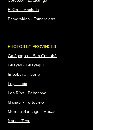
Cotopaxi - Latacunga
El Oro - Machala
Esmeraldas - Esmeraldas
PHOTOS BY PROVINCES
Galápagos - San Cristobál
Guayas - Guayaquil
Imbabura - Ibarra
Loja - Loja
Los Ríos - Babahoyo
Manabí - Portoviejo
Morona Santiago - Macas
Napo - Tena