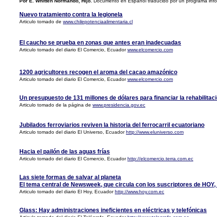
Por E. Whitten Normando, Hijo.
Documento en Español traducido por un programa infor
Nuevo tratamiento contra la legionela
Articulo tomado de
www.chilepotenciaalimentaria.cl
El caucho se prueba en zonas que antes eran inadecuadas
Articulo tomado del diario El Comercio, Ecuador
www.elcomercio.com
1200 agricultores recogen el aroma del cacao amazónico
Articulo tomado del diario El Comercio, Ecuador
www.elcomercio.com
Un presupuesto de 131 millones de dólares para financiar la rehabilitació
Articulo tomado de la página de
www.presidencia.gov.ec
Jubilados ferroviarios reviven la historia del ferrocarril ecuatoriano
Articulo tomado del diario El Universo, Ecuador
http://www.eluniverso.com
Hacia el pailón de las aguas frías
Articulo tomado del diario El Comercio, Ecuador
http://elcomercio.terra.com.ec
Las siete formas de salvar al planeta
El tema central de Newsweek, que circula con los suscriptores de HOY,
Articulo tomado del diario El Hoy, Ecuador
http://www.hoy.com.ec
Glass: Hay administraciones ineficientes en eléctricas y telefónicas