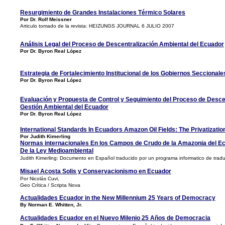
Resurgimiento de Grandes Instalaciones Térmico Solares
Por Dr. Rolf Meissner
Articulo tomado de la revista: HEIZUNGS JOURNAL 6 JULIO 2007
Análisis Legal del Proceso de Descentralización Ambiental del Ecuador
Por Dr. Byron Real López
Estrategia de Fortalecimiento Institucional de los Gobiernos Seccional
Por Dr. Byron Real López
Evaluación y Propuesta de Control y Seguimiento del Proceso de Descen
Gestión Ambiental del Ecuador
Por Dr. Byron Real López
International Standards In Ecuadors Amazon Oil Fields: The Privatizati
Por Judith Kimerling
Normas internacionales En los Campos de Crudo de la Amazonia del Ecu
De la Ley Medioambiental
Judith Kimerling: Documento en Español traducido por un programa informatico de tradu
Misael Acosta Solis y Conservacionismo en Ecuador
Por Nicolás Cuvi,
Geo Crítica / Scripta Nova
Actualidades Ecuador in the New Millennium 25 Years of Democracy
By Norman E. Whitten, Jr.
Actualidades Ecuador en el Nuevo Milenio 25 Años de Democracia