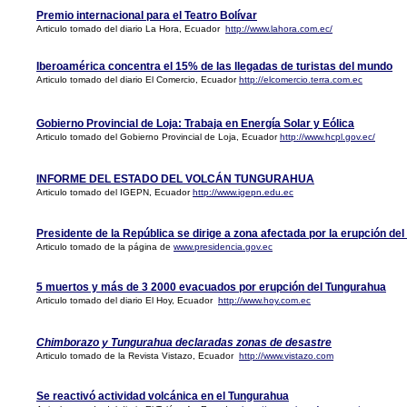
Premio internacional para el Teatro Bolívar
Articulo tomado del diario La Hora, Ecuador
http://www.lahora.com.ec/
Iberoamérica concentra el 15% de las llegadas de turistas del mundo
Articulo tomado del diario El Comercio, Ecuador
http://elcomercio.terra.com.ec
Gobierno Provincial de Loja: Trabaja en Energía Solar y Eólica
Articulo tomado del Gobierno Provincial de Loja, Ecuador
http://www.hcpl.gov.ec/
INFORME DEL ESTADO DEL VOLCÁN TUNGURAHUA
Articulo tomado del IGEPN, Ecuador
http://www.igepn.edu.ec
Presidente de la República se dirige a zona afectada por la erupción de
Articulo tomado de la página de
www.presidencia.gov.ec
5 muertos y más de 3 2000 evacuados por erupción del Tungurahua
Articulo tomado del diario El Hoy, Ecuador
http://www.hoy.com.ec
Chimborazo y Tungurahua declaradas zonas de desastre
Articulo tomado de la Revista Vistazo, Ecuador
http://www.vistazo.com
Se reactivó actividad volcánica en el Tungurahua