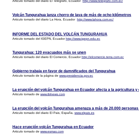
Articulo tomado del diario El Telégrafo, Ecuador
http://www.telegrafo.com.ec/
Volcán Tungurahua lanza chorro de lava de más de ocho kilómetros
Articulo tomado del diario La Hora, Ecuador
http://www.lahora.com.ec/
INFORME DEL ESTADO DEL VOLCÁN TUNGURAHUA
Articulo tomado del IGEPN, Ecuador
http://www.igepn.edu.ec
Tungurahua: 120 evacuados más se unen
Articulo tomado del diario El Comercio, Ecuador
http://elcomercio.terra.com.ec
Gobierno trabaja en favor de damnificados del Tungurahua
Articulo tomado de la página de
www.presidencia.gov.ec
La erupción del volcán Tungurahua en Ecuador afecta a la agricultura y 
Articulo tomado de
www.iblnews.com
La erupción del volcán Tungurahua amenaza a más de 20.000 personas
Articulo tomado del diario El Pais, España,
www.elpais.es
Hace erupción volcán Tungurahua en Ecuador
Articulo tomado de
www.esmas.com