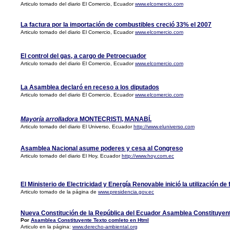
Articulo tomado del diario El Comercio, Ecuador
www.elcomercio.com
La factura por la importación de combustibles creció 33% el 2007
Articulo tomado del diario El Comercio, Ecuador
www.elcomercio.com
El control del gas, a cargo de Petroecuador
Articulo tomado del diario El Comercio, Ecuador
www.elcomercio.com
La Asamblea declaró en receso a los diputados
Articulo tomado del diario El Comercio, Ecuador
www.elcomercio.com
Mayoría arrolladora
MONTECRISTI, MANABÍ.
Articulo tomado del diario El Universo, Ecuador
http://www.eluniverso.com
Asamblea Nacional asume poderes y cesa al Congreso
Articulo tomado del diario El Hoy, Ecuador
http://www.hoy.com.ec
El Ministerio de Electricidad y Energía Renovable inició la utilización d
Articulo tomado de la página de
www.presidencia.gov.ec
Nueva Constitución de la República del Ecuador Asamblea Constituyen
Por
Asamblea Constituyente Texto comleto en Html
Articulo en la página:
www.derecho-ambiental.org