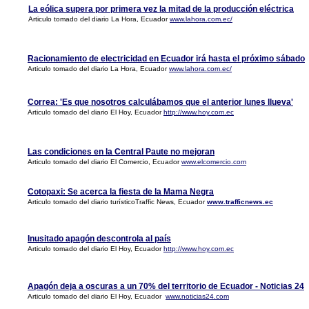
La eólica supera por primera vez la mitad de la producción eléctrica
Articulo tomado del diario La Hora, Ecuador
www.lahora.com.ec/
Racionamiento de electricidad en Ecuador irá hasta el próximo sábado
Articulo tomado del diario La Hora, Ecuador
www.lahora.com.ec/
Correa: 'Es que nosotros calculábamos que el anterior lunes llueva'
Articulo tomado del diario El Hoy, Ecuador
http://www.hoy.com.ec
Las condiciones en la Central Paute no mejoran
Articulo tomado del diario El Comercio, Ecuador
www.elcomercio.com
Cotopaxi: Se acerca la fiesta de la Mama Negra
Articulo tomado del diario turísticoTraffic News, Ecuador
www.trafficnews.ec
Inusitado apagón descontrola al país
Articulo tomado del diario El Hoy, Ecuador
http://www.hoy.com.ec
Apagón deja a oscuras a un 70% del territorio de Ecuador - Noticias 24
Articulo tomado del diario El Hoy, Ecuador
www.noticias24.com