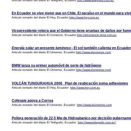
Articulo tomado del diario El Telégrafo, Ecuador
http://www.telegrafo.com.ec
En Ecuador se vive mejor que en Chile. El paraíso en el mundo para vivir
Articulo tomado del diario El Hoy, Ecuador
http://www.hoy.com.ec
Vicepresidente reitera que el Gobierno tiene pruebas de daños por fum
Articulo tomado del diario El Comercio, Ecuador
http://elcomercio.terra.com.ec
Energía solar un presente luminoso -
El sol también calienta en Ecuador
Articulo tomado del diario El Universo, Ecuador
http://www.eluniverso.com
BMW lanza su primer automóvil de serie de hidrógeno
Articulo tomado del diario El Universo, Ecuador
http://www.eluniverso.com
VOLCÁN TUNGURAHUA 2006 Plan de reubicación suma adhesiones
Articulo tomado del diario El Hoy, Ecuador
http://www.hoy.com.ec
Cofenaie apoya a Correa
Articulo tomado del diario El Universo, Ecuador
http://www.eluniverso.com
Peligra generación de 22,5 Mw de Hidroabanico por decisión gubername
Articulo tomado del diario El Telégrafo, Ecuador
http://www.telegrafo.com.ec/