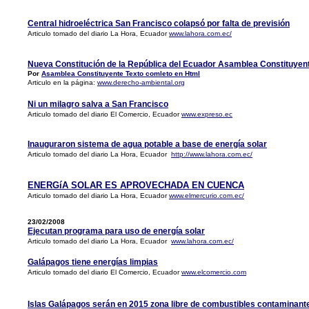
Central hidroeléctrica San Francisco colapsó por falta de previsión
Articulo tomado del diario La Hora, Ecuador
www.lahora.com.ec/
Nueva Constitución de la República del Ecuador Asamblea Constituyen
Por
Asamblea Constituyente Texto comleto en Html
Articulo en la página:
www.derecho-ambiental.org
Ni un milagro salva a San Francisco
Articulo tomado del diario El Comercio, Ecuador
www.expreso.ec
Inauguraron sistema de agua potable a base de energía solar
Articulo tomado del diario La Hora, Ecuador
http://www.lahora.com.ec/
ENERGíA SOLAR ES APROVECHADA EN CUENCA
Articulo tomado del diario La Hora, Ecuador
www.elmercurio.com.ec/
23/02/2008
Ejecutan programa para uso de energía solar
Articulo tomado del diario La Hora, Ecuador
www.lahora.com.ec/
Galápagos tiene energías limpias
Articulo tomado del diario El Comercio, Ecuador
www.elcomercio.com
Islas Galápagos serán en 2015 zona libre de combustibles contaminant