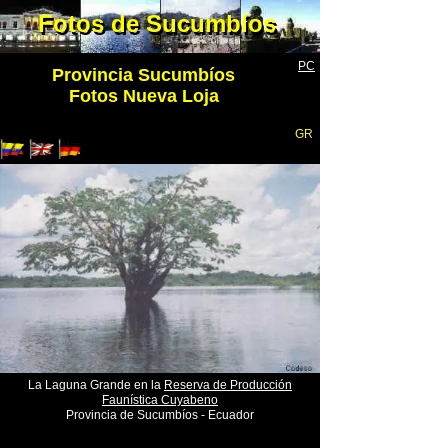
Fotos de Sucumbíos
Fotos de Sucumbíos
PC
Provincia Sucumbíos
Fotos Nueva Loja
GR
La Laguna Grande en la
Reserva de Producción
Faunística Cuyabeno
Provincia de Sucumbíos - Ecuador